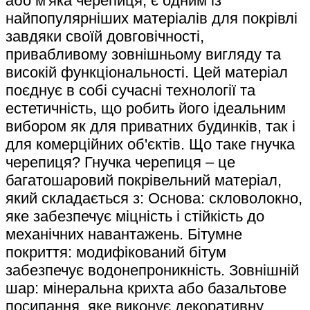
або м'яка черепиця, є одним із
найпопулярніших матеріалів для покрівлі
завдяки своїй довговічності,
привабливому зовнішньому вигляду та
високій функціональності. Цей матеріал
поєднує в собі сучасні технології та
естетичність, що робить його ідеальним
вибором як для приватних будинків, так і
для комерційних об'єктів. Що таке гнучка
черепиця? Гнучка черепиця – це
багатошаровий покрівельний матеріал,
який складається з: Основа: скловолокно,
яке забезпечує міцність і стійкість до
механічних навантажень. Бітумне
покриття: модифікований бітум
забезпечує водонепроникність. Зовнішній
шар: мінеральна крихта або базальтове
посипання, яке виконує декоративну