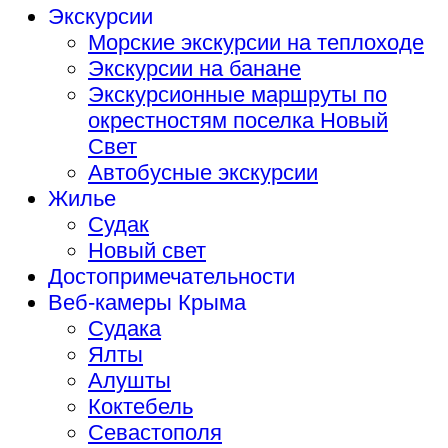
Экскурсии
Морские экскурсии на теплоходе
Экскурсии на банане
Экскурсионные маршруты по
окрестностям поселка Новый
Свет
Автобусные экскурсии
Жилье
Судак
Новый свет
Достопримечательности
Веб-камеры Крыма
Судака
Ялты
Алушты
Коктебель
Севастополя