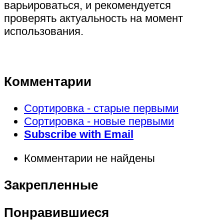
варьироваться, и рекомендуется
проверять актуальность на момент
использования.
Комментарии
Сортировка - старые первыми
Сортировка - новые первыми
Subscribe with Email
Комментарии не найдены
Закрепленные
Понравившиеся