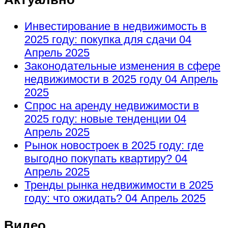
Инвестирование в недвижимость в
2025 году: покупка для сдачи
04
Апрель 2025
Законодательные изменения в сфере
недвижимости в 2025 году
04 Апрель
2025
Спрос на аренду недвижимости в
2025 году: новые тенденции
04
Апрель 2025
Рынок новостроек в 2025 году: где
выгодно покупать квартиру?
04
Апрель 2025
Тренды рынка недвижимости в 2025
году: что ожидать?
04 Апрель 2025
Видео