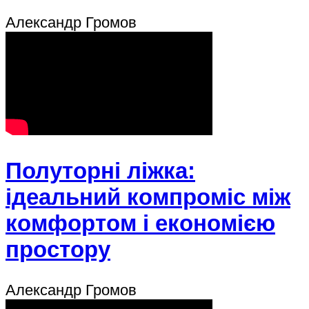
Александр Громов
Полуторні ліжка:
ідеальний компроміс між
комфортом і економією
простору
Александр Громов