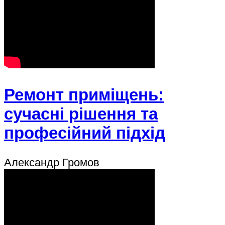
Ремонт приміщень:
сучасні рішення та
професійний підхід
Александр Громов