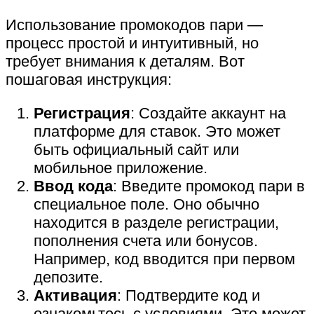
Использование промокодов пари —
процесс простой и интуитивный, но
требует внимания к деталям. Вот
пошаговая инструкция:
Регистрация
: Создайте аккаунт на
платформе для ставок. Это может
быть официальный сайт или
мобильное приложение.
Ввод кода
: Введите промокод пари в
специальное поле. Оно обычно
находится в разделе регистрации,
пополнения счета или бонусов.
Например, код вводится при первом
депозите.
Активация
: Подтвердите код и
ознакомьтесь с условиями. Это может