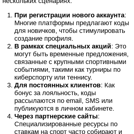
нескольких сценариях:
При регистрации нового аккаунта
:
Многие платформы предлагают коды
для новичков, чтобы стимулировать
создание профиля.
В рамках специальных акций
: Это
могут быть временные предложения,
связанные с крупными спортивными
событиями, такими как турниры по
киберспорту или теннису.
Для постоянных клиентов
: Как
бонус за лояльность, коды
рассылаются по email, SMS или
публикуются в личном кабинете.
Через партнерские сайты
:
Специализированные ресурсы по
ставкам на спорт часто собирают и