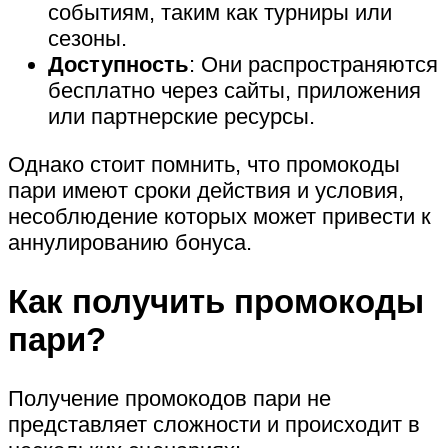
событиям, таким как турниры или
сезоны.
Доступность
: Они распространяются
бесплатно через сайты, приложения
или партнерские ресурсы.
Однако стоит помнить, что промокоды
пари имеют сроки действия и условия,
несоблюдение которых может привести к
аннулированию бонуса.
Как получить промокоды
пари?
Получение промокодов пари не
представляет сложности и происходит в