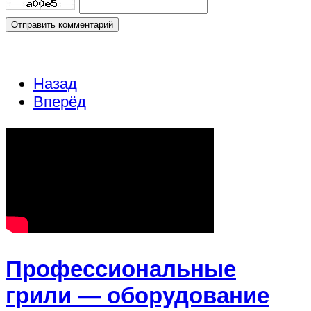
Отправить комментарий
Назад
Вперёд
Профессиональные
грили — оборудование