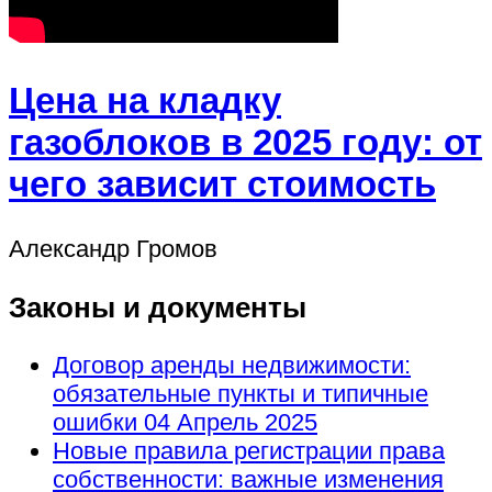
Цена на кладку
газоблоков в 2025 году: от
чего зависит стоимость
Александр Громов
Законы и документы
Договор аренды недвижимости:
обязательные пункты и типичные
ошибки
04 Апрель 2025
Новые правила регистрации права
собственности: важные изменения