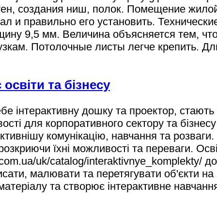
тен, создания ниш, полок. Помещение жило
ал и правильно его установить. Технически
ину 9,5 мм. Величина объясняется тем, что
зкам. Потолочные листы легче крепить. Дл
 освіти та бізнесу
ебе інтерактивну дошку та проектор, стають
ості для корпоративного сектору та бізнес
тивнішу комунікацію, навчання та розваги. У
розкриючи їхні можливості та переваги. Осв
o.com.ua/uk/catalog/interaktivnye_komplekty/
сати, малювати та перетягувати об'єкти на 
матеріалу та створює інтерактивне навчанн