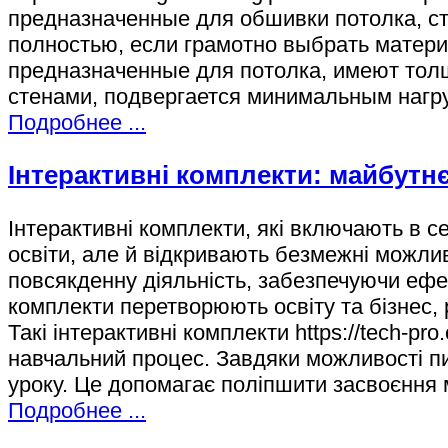
предназначенные для обшивки потолка, с
полностью, если грамотно выбрать матери
предназначенные для потолка, имеют толщ
стенами, подвергается минимальным нагру
Подробнее ...
Інтерактивні комплекти: майбутнє
Інтерактивні комплекти, які включають в с
освіти, але й відкривають безмежні можлив
повсякденну діяльність, забезпечуючи ефек
комплекти перетворюють освіту та бізнес, 
Такі інтерактивні комплекти https://tech-pr
навчальний процес. Завдяки можливості пи
уроку. Це допомагає поліпшити засвоєння 
Подробнее ...