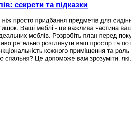
в: секрети та підказки
 ніж просто придбання предметів для сидінн
тишок. Ваші меблі - це важлива частина ваш
 ідеальних меблів. Розробіть план перед п
ажливо ретельно розглянути ваш простір та п
нкціональність кожного приміщення та роль 
або спальня? Це допоможе вам зрозуміти, як