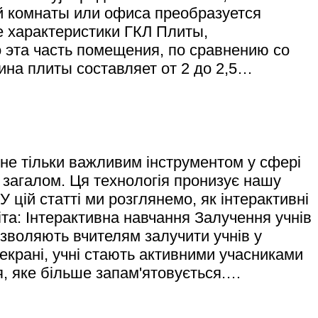
й комнаты или офиса преобразуется
е характеристики ГКЛ Плиты,
 эта часть помещения, по сравнению со
ина плиты составляет от 2 до 2,5…
 не тільки важливим інструментом у сфері
у загалом. Ця технологія пронизує нашу
 цій статті ми розглянемо, як інтерактивні
іта: Інтерактивна навчання Залучення учнів
 дозволяють вчителям залучити учнів у
екрані, учні стають активними учасниками
я, яке більше запам'ятовується.…