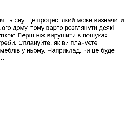
я та сну. Це процес, який може визначити
ого дому, тому варто розглянути деякі
окупкою Перш ніж вирушити в пошуках
отреби. Сплануйте, як ви плануєте
меблів у ньому. Наприклад, чи це буде
і…