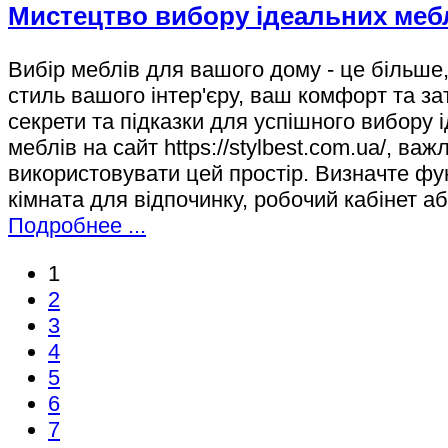
Мистецтво вибору ідеальних меблі
Вибір меблів для вашого дому - це більше,
стиль вашого інтер'єру, ваш комфорт та за
секрети та підказки для успішного вибору
меблів на сайт https://stylbest.com.ua/, в
використовувати цей простір. Визначте фу
кімната для відпочинку, робочий кабінет 
Подробнее ...
1
2
3
4
5
6
7