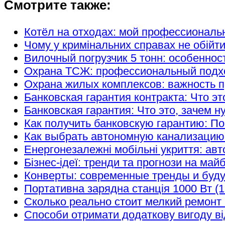
Смотрите также:
Котёл на отходах: мой профессиональ
Чому у кримінальних справах не обійт
Вилочный погрузчик 5 тонн: особеннос
Охрана ТСЖ: профессиональный подход
Охрана жилых комплексов: важность п
Банковская гарантия контракта: Что эт
Банковская гарантия: Что это, зачем н
Как получить банковскую гарантию: П
Как выбрать автономную канализацию
Енергонезалежні мобільні укриття: авт
Бізнес-ідеї: тренди та прогнози на май
Конверты: современные тренды и буд
Портативна зарядна станція 1000 Вт (1
Сколько реально стоит мелкий ремонт 
Способи отримати додаткову вигоду ві