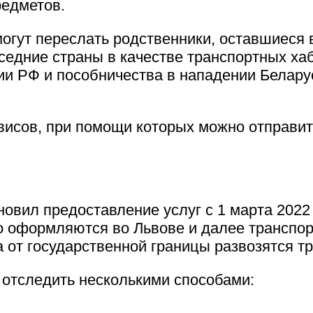
редметов.
ут переслать родственники, оставшиеся в 
седние страны в качестве транспортных ха
ии РФ и пособничества в нападении Белару
исов, при помощи которых можно отправить
овил предоставление услуг с 1 марта 202
 оформляются во Львове и далее транспорт
а от государственной границы развозятся т
 отследить несколькими способами: