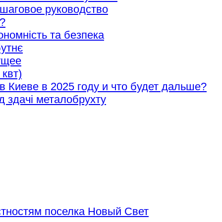
ошаговое руководство
?
ономність та безпека
бутнє
ущее
 квт)
в Киеве в 2025 году и что будет дальше?
д здачі металобрухту
тностям поселка Новый Свет