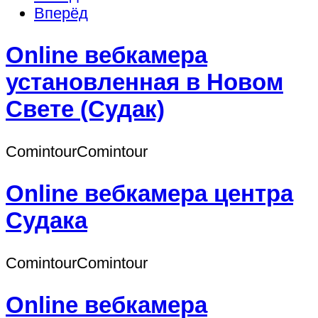
Вперёд
Online вебкамера
установленная в Новом
Свете (Судак)
СomintourСomintour
Online вебкамера центра
Судака
СomintourСomintour
Online вебкамера