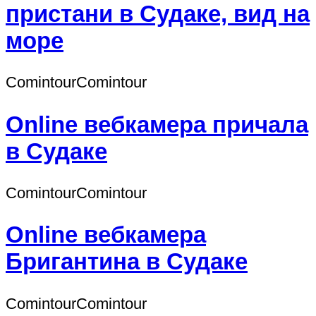
пристани в Судаке, вид на
море
СomintourСomintour
Online вебкамера причала
в Судаке
СomintourСomintour
Online вебкамера
Бригантина в Судаке
СomintourСomintour