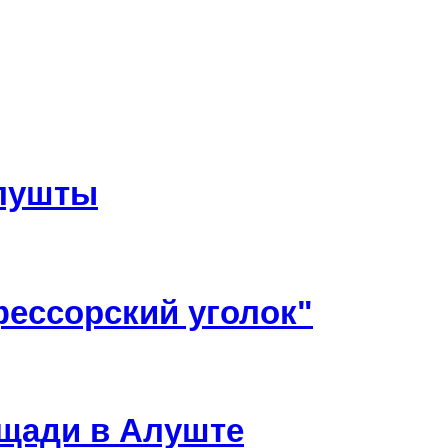
Алушты
ессорский уголок"
ощади в Алуште