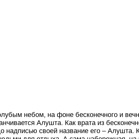
лубым небом, на фоне бесконечного и вечн
канчивается Алушта. Как врата из бесконеч
 надписью своей название его – Алушта. Ку
 людьми для отдыха. А сама набережная, на