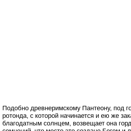
Подобно древнеримскому Пантеону, под го
ротонда, с которой начинается и ею же за
благодатным солнцем, возвещает она гордо
сомнений, что место это создано Богом и