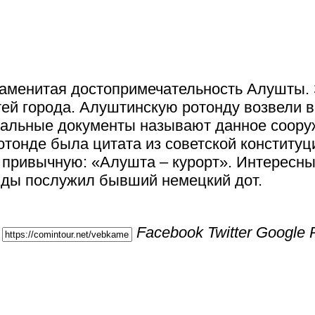
наменитая достопримечательность Алушты. 
тей города. Алуштинскую ротонду возвели в
циальные документы называют данное сооруж
отонде была цитата из советской конституц
привычную: «Алушта – курорт». Интересный
нды послужил бывший немецкий дот.
Facebook
Twitter
Google 