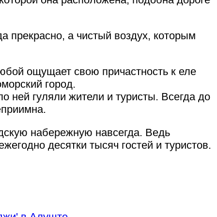
да прекрасно, а чистый воздух, которым
любой ощущает свою причастность к еле
оморский город.
о ней гуляли жители и туристы. Всегда до
еприимна.
дскую набережную навсегда. Ведь
ежегодно десятки тысяч гостей и туристов.
джи' в Алуште