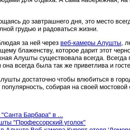
рощаясь до завтрашнего дня, это место всег
лной грудью и радоваться жизни.
блюдая за ней через
веб-камеры Алушты
, 
щему блаженству, которое дарит этот черн
жная Алушты существовала всегда. Всегда п
 она всегда была так же приветлива и гост
Алушты достаточно чтобы влюбиться в горо
 популярность, собирая на своей мостовой 
"Санта Барбара" в ...
шты "Профессорский уголок"
Веб-камера Курорт-отеля 'Демер