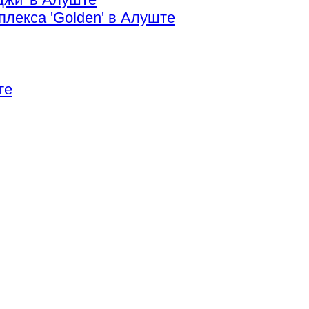
плекса 'Golden' в Алуште
те