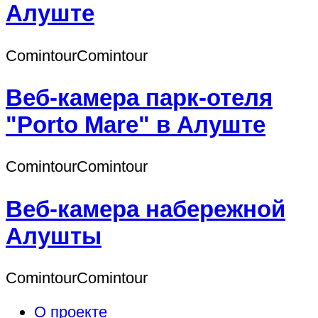
Алуште
СomintourСomintour
Веб-камера парк-отеля
"Porto Mare" в Алуште
СomintourСomintour
Веб-камера набережной
Алушты
СomintourСomintour
О проекте