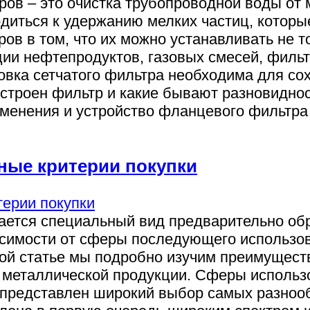
ов – это очистка трубопроводной воды от 
диться к удержанию мелких частиц, которые
в в том, что их можно устанавливать не то
ции нефтепродуктов, газовых смесей, филь
новка сетчатого фильтра необходима для со
устроен фильтр и какие бывают разновидно
именения и устройство фланцевого фильтр
ные критерии покупки
ается специальный вид предварительно об
симости от сферы последующего использова
ой статье мы подробно изучим преимущест
 металлической продукции. Сферы использ
 представлен широкий выбор самых разноо