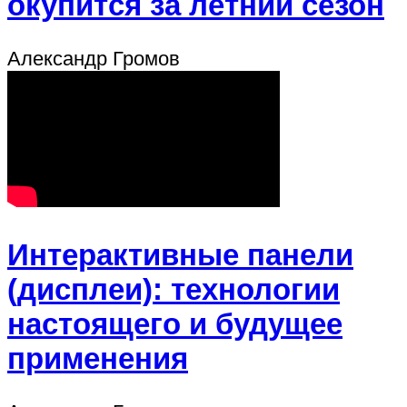
окупится за летний сезон
Александр Громов
Интерактивные панели
(дисплеи): технологии
настоящего и будущее
применения