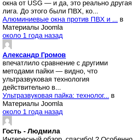
окна от USG — и да, это реально другая
лига. До этого были ПВХ, ко...
Алюминиевые окна против ПВХ и ...
в
Материалы Joomla
около 1 года назад
Александр Громов
впечатлило сравнение с другими
методами пайки — видно, что
ультразвуковая технология
действительно в...
Ультразвуковая пайка: технолог...
в
Материалы Joomla
около 1 года назад
Гость - Людмила
Интересный обзор, спасибо! ? Особенно