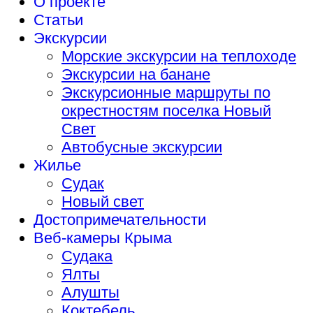
О проекте
Статьи
Экскурсии
Морские экскурсии на теплоходе
Экскурсии на банане
Экскурсионные маршруты по
окрестностям поселка Новый
Свет
Автобусные экскурсии
Жилье
Судак
Новый свет
Достопримечательности
Веб-камеры Крыма
Судака
Ялты
Алушты
Коктебель