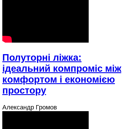
Полуторні ліжка:
ідеальний компроміс між
комфортом і економією
простору
Александр Громов