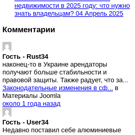
недвижимости в 2025 году: что нужно
знать владельцам?
04 Апрель 2025
Комментарии
Гость - Rust34
наконец-то в Украине арендаторы
получают больше стабильности и
правовой защиты. Также радует, что за...
Законодательные изменения в сф...
в
Материалы Joomla
около 1 года назад
Гость - User34
Недавно поставил себе алюминиевые