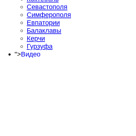
Севастополя
Симферополя
Евпатории
Балаклавы
Керчи
Гурзуфа
">
Видео