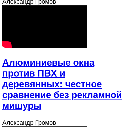
Александр Громов
Алюминиевые окна
против ПВХ и
деревянных: честное
сравнение без рекламной
мишуры
Александр Громов