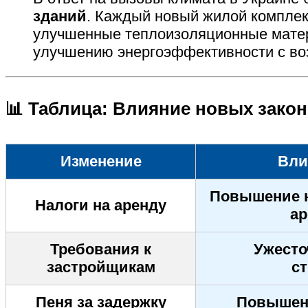
зданий
. Каждый новый жилой комплек
улучшенные теплоизоляционные матер
улучшению энергоэффективности с во
📊 Таблица: Влияние новых зако
Изменение
Вли
Повышение н
Налоги на аренду
ар
Требования к
Ужесто
застройщикам
с
Пеня за задержку
Повышени