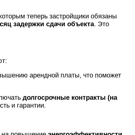
 которым теперь застройщики обязаны
сяц задержки сдачи объекта
. Это
ют:
овышению арендной платы, что поможет
ключать
долгосрочные контракты (на
ть и гарантии.
е на повышение
энергоэффективности