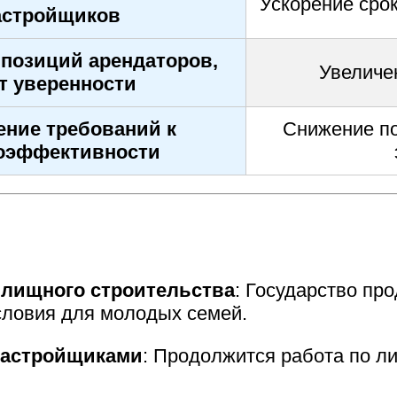
Ускорение сро
астройщиков
 позиций арендаторов,
Увеличе
т уверенности
ние требований к
Снижение по
оэффективности
илищного строительства
: Государство пр
словия для молодых семей.
застройщиками
: Продолжится работа по л