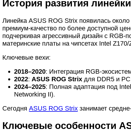
История развития линейки
Линейка ASUS ROG Strix появилась около
премиум-качество по более доступной цене
подчеркивая агрессивный дизайн с RGB-по
материнские платы на чипсетах Intel Z170
Ключевые вехи:
2018–2020
: Интеграция RGB-экосисте
2022
:
ASUS ROG Strix
для DDR5 и PCIe
2024–2025
: Полная адаптация под Inte
Networking II).
Сегодня
ASUS ROG Strix
занимает средне-
Ключевые особенности AS