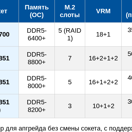
Память
M.2
кет
VRM
(OC)
слоты
(
3
DDR5-
5 (RAID
700
18+1
6400+
1)
5
DDR5-
851
7
16+2+1+2
8800+
4
DDR5-
851
5
16+1+2+2
8000+
3
851
DDR5-
3
10+1+2
)
8200+
 для апгрейда без смены сокета, с подде