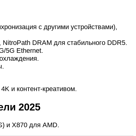
хронизация с другими устройствами),
, NitroPath DRAM для стабильного DDR5.
5G/5G Ethernet.
 охлаждения.
ы.
4K и контент-креативом.
ели 2025
0S) и X870 для AMD.