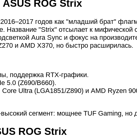
 ASUS ROG Strix
 2016–2017 годов как "младший брат" флаг
. Название "Strix" отсылает к мифической 
дсветкой Aura Sync и фокус на производит
/Z270 и AMD X370, но быстро расширилась.
мы, поддержка RTX-графики.
 5.0 (Z690/B660).
l Core Ultra (LGA1851/Z890) и AMD Ryzen 900
высокий сегмент: мощнее TUF Gaming, но до
US ROG Strix