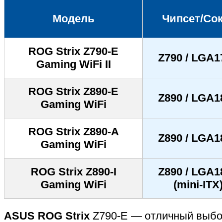
Модель
Чипсет/Со
ROG Strix Z790-E
Z790 / LGA1
Gaming WiFi II
ROG Strix Z890-E
Z890 / LGA1
Gaming WiFi
ROG Strix Z890-A
Z890 / LGA1
Gaming WiFi
ROG Strix Z890-I
Z890 / LGA1
Gaming WiFi
(mini-ITX
ASUS ROG Strix
Z790-E — отличный выбор