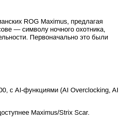
манских ROG Maximus, предлагая
сове — символу ночного охотника,
ельности. Первоначально это были
0, с AI-функциями (AI Overclocking, AI
ступнее Maximus/Strix Scar.