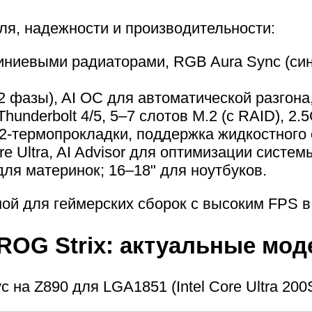
ля, надежности и производительности:
миниевыми радиаторами, RGB Aura Sync (син
фазы), AI OC для автоматической разгона
, Thunderbolt 4/5, 5–7 слотов M.2 (с RAID), 2.
M.2-термопрокладки, поддержка жидкостного
re Ultra, AI Advisor для оптимизации систем
 для материнок; 16–18" для ноутбуков.
й для геймерских сборок с высоким FPS в 
OG Strix: актуальные мод
 на Z890 для LGA1851 (Intel Core Ultra 20