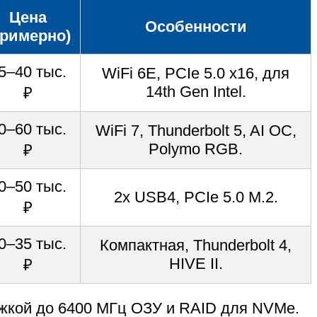
Цена
Особенности
примерно)
5–40 тыс.
WiFi 6E, PCIe 5.0 x16, для
14th Gen Intel.
₽
0–60 тыс.
WiFi 7, Thunderbolt 5, AI OC,
Polymo RGB.
₽
0–50 тыс.
2x USB4, PCIe 5.0 M.2.
₽
0–35 тыс.
Компактная, Thunderbolt 4,
HIVE II.
₽
ржкой до 6400 МГц ОЗУ и RAID для NVMe.