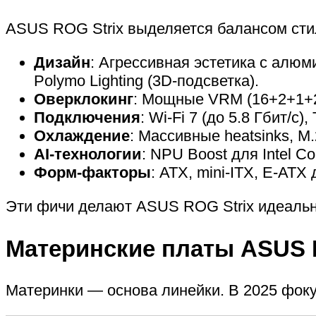
ASUS ROG Strix выделяется балансом сти
Дизайн
: Агрессивная эстетика с алю
Polymo Lighting (3D-подсветка).
Оверклокинг
: Мощные VRM (16+2+1+2 
Подключения
: Wi-Fi 7 (до 5.8 Гбит/с)
Охлаждение
: Массивные heatsinks, 
AI-технологии
: NPU Boost для Intel Co
Форм-факторы
: ATX, mini-ITX, E-ATX
Эти фичи делают ASUS ROG Strix идеально
Материнские платы ASUS R
Материнки — основа линейки. В 2025 фокус