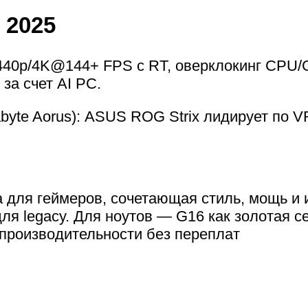
 2025
440p/4K@144+ FPS с RT, оверклокинг CPU/G
 за счет AI PC.
yte Aorus): ASUS ROG Strix лидирует по VR
для геймеров, сочетающая стиль, мощь и ин
для legacy. Для ноутов — G16 как золотая 
-производительности без переплат